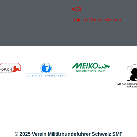
AGB
Training / Event erfassen
© 2025 Verein Militärhundeführer Schweiz SMF