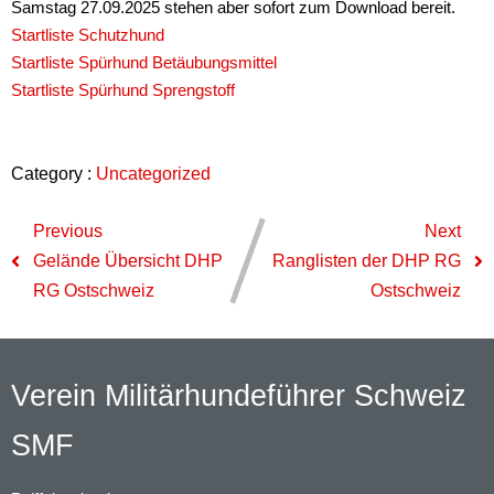
Samstag 27.09.2025 stehen aber sofort zum Download bereit.
Startliste Schutzhund
Startliste Spürhund Betäubungsmittel
Startliste Spürhund Sprengstoff
Category :
Uncategorized
Previous
Next
Gelände Übersicht DHP
Ranglisten der DHP RG
RG Ostschweiz
Ostschweiz
Verein Militärhundeführer Schweiz
SMF