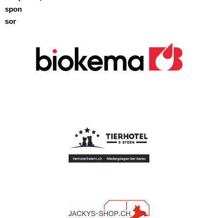
spon
sor