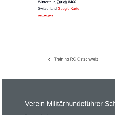
Winterthur
,
Zürich
8400
Switzerland
Google Karte
anzeigen
Training RG Ostschweiz
Verein Militärhundeführer S