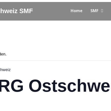
Schweiz SMF
Home
SMF
den.
chweiz
 RG Ostschwe