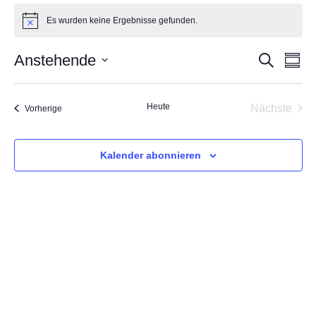
Veranstaltungen
Es wurden keine Ergebnisse gefunden.
Hinweis
Anstehende
Suche
Veran
Ve
Zusam
Datum
Such
auswählen.
A
Heute
Nächste
Veranstaltungen
Vorherige
Veransta
und
Na
Kalender abonnieren
Ansic
Navig