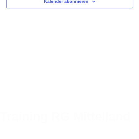
Na
Kalender abonnieren
Ansic
Navig
Training RG Mittelland