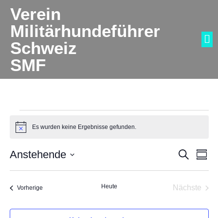
Verein
Militärhundeführer
Schweiz
SMF
Veranstaltungen
Es wurden keine Ergebnisse gefunden.
Hinweis
Anstehende
Suche
Veran
Ve
Zusam
Datum
auswählen.
Such
A
Heute
Nächste
Veranstaltungen
Vorherige
Veransta
und