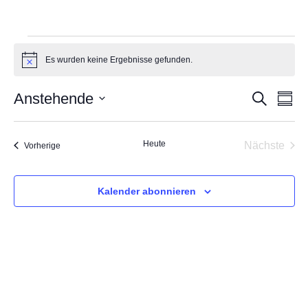
Veranstaltungen
Es wurden keine Ergebnisse gefunden.
Hinweis
Anstehende
Suche
Veran
Ve
Zusam
Datum
auswählen.
Such
A
Heute
Nächste
Veranstaltungen
Vorherige
Veransta
und
Na
Kalender abonnieren
Ansic
Navig