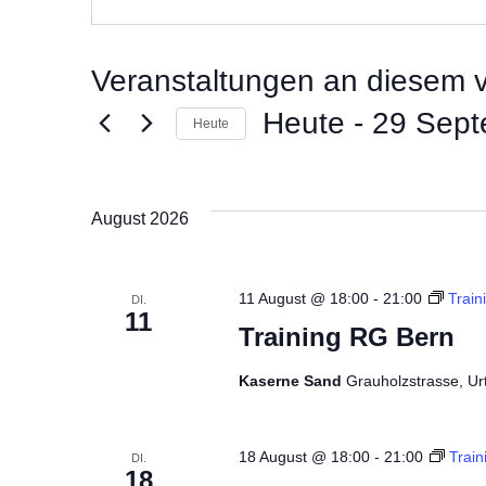
Veranstaltungen an diesem v
Heute
 - 
29 Sept
Heute
Datum
wählen.
August 2026
11 August @ 18:00
-
21:00
Train
DI.
11
Training RG Bern
Kaserne Sand
Grauholzstrasse, Ur
18 August @ 18:00
-
21:00
Trai
DI.
18