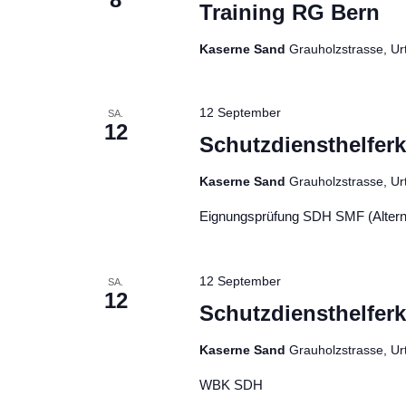
Training RG Bern
Kaserne Sand
Grauholzstrasse, Ur
12 September
SA.
12
Schutzdiensthelfer
Kaserne Sand
Grauholzstrasse, Ur
Eignungsprüfung SDH SMF (Altern
12 September
SA.
12
Schutzdiensthelfer
Kaserne Sand
Grauholzstrasse, Ur
WBK SDH