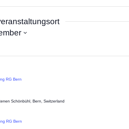
eranstaltungsort
ember
ing RG Bern
tenen Schönbühl, Bern, Switzerland
ning RG Bern